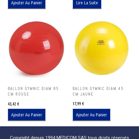
Ajouter Au Panier
Lire La Suite
BALLON GYMNIC DIAM 45
BALLON GYMNIC DIAM 85
CM JAUNE
CM ROUGE
17,99
€
43,42
€
Ajouter Au Panier
Ajouter Au Panier
Copyright depuis 1994 MEDICOM SAS tous droits réservés