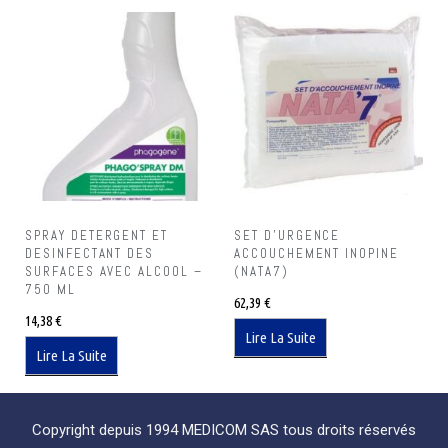
SPRAY DETERGENT ET
SET D’URGENCE
DESINFECTANT DES
ACCOUCHEMENT INOPINE
SURFACES AVEC ALCOOL –
(NATA7)
750 ML
62,39
€
14,38
€
Lire La Suite
Lire La Suite
Copyright depuis 1994 MEDICOM SAS tous droits réservés