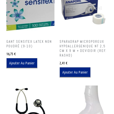
GANT SENSITEX LATEX NON
SPARADRAP MICROPOREUX
POUDRÉ (9-10)
HYPOALLERGENIQUE NT 2,5
CM X 9 M + DEVIDOIR (REF.
16,75
€
RASHD)
Ajouter Au Panier
2,41
€
Ajouter Au Panier